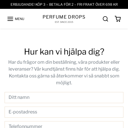
Skip to content
ERBJUDANDE! KÖP 3 – BETALA FÖR 2 – FRI FRAKT ÖVER 698 KR
PERFUME DROPS
MENU
EST. SINCE 2015
Hur kan vi hjälpa dig?
Har du frågor om din beställning, våra produkter eller
leveranser? Vår kundtjänst finns här för att hjälpa dig.
Kontakta oss gärna så återkommer vi så snabbt som
möjligt.