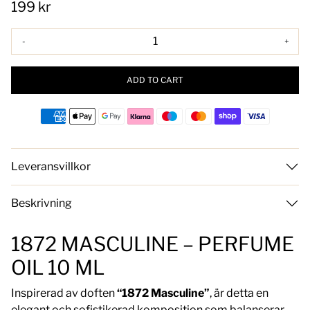
199 kr
-
+
ADD TO CART
Leveransvillkor
Beskrivning
1872 MASCULINE – PERFUME
OIL 10 ML
Inspirerad av doften
“1872 Masculine”
, är detta en
elegant och sofistikerad komposition som balanserar