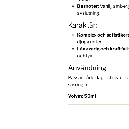
Basnoter:
Vanilj, amber
avslutning.
Karaktär:
Komplex och sofistiker
djupa noter.
Långvarig och kraftfull:
och lyx.
Användning:
Passar både dag och kväll, s
säsonger.
Volym: 50ml