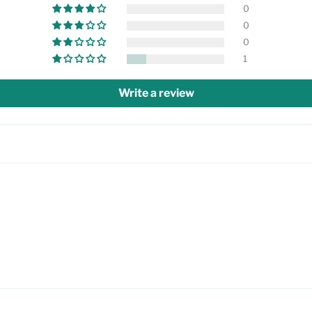
0
0
0
1
Write a review