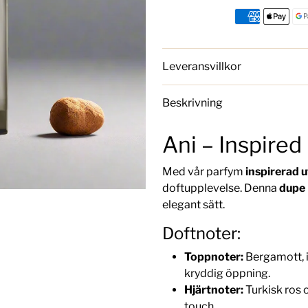
Leveransvillkor
Beskrivning
Ani – Inspired
Med vår parfym
inspirerad u
doftupplevelse. Denna
dupe
elegant sätt.
Doftnoter:
Toppnoter:
Bergamott, i
kryddig öppning.
Hjärtnoter:
Turkisk ros 
touch.