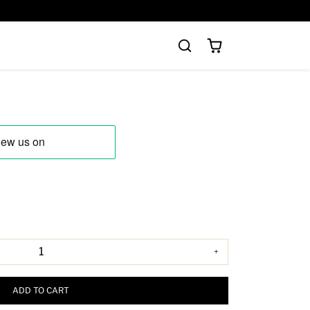
+
ADD TO CART