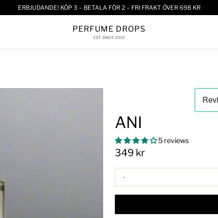
ERBJUDANDE! KÖP 3 – BETALA FÖR 2 – FRI FRAKT ÖVER 698 KR
PERFUME DROPS
EST. SINCE 2015
ANI
5 reviews
349 kr
-