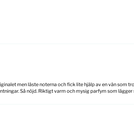
riginalet men läste noterna och fick lite hjälp av en vän som t
ntningar. Så nöjd. Riktigt varm och mysig parfym som lägger si