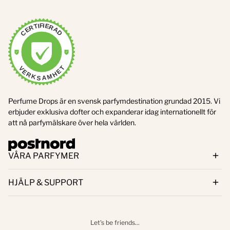
CERTIFIERAD
VERIFIERAD
VERKSAMHET
8/7/2026
Perfume Drops är en svensk parfymdestination grundad 2015. Vi
erbjuder exklusiva dofter och expanderar idag internationellt för
att nå parfymälskare över hela världen.
VÅRA PARFYMER
HJÄLP & SUPPORT
Let's be friends...