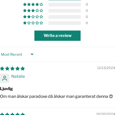
0
0
0
0
Write a review
Sort by
12/13/2024
Natalie
Ljuvlig
Om man älskar paradoxe då älskar man garanterat denna 😍
10/20/2024