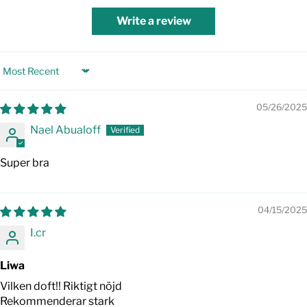
Write a review
Sort by
05/26/2025
Nael Abualoff
Super bra
04/15/2025
I.cr
Liwa
Vilken doft!! Riktigt nöjd
Rekommenderar stark