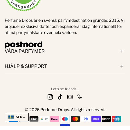
VERKSAMHET
8/6/2026
Perfume Drops är en svensk parfymdestination grundad 2015. Vi
erbjuder exklusiva dofter och expanderar idag internationellt för
att nå parfymälskare över hela världen.
VÅRA PARFYMER
HJÄLP & SUPPORT
Let's be friends...
© 2026 Perfume-Drops. All rights reserved.
SEK
Payment methods