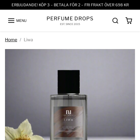
Skip to content
ERBJUDANDE! KÖP 3 – BETALA FÖR 2 – FRI FRAKT ÖVER 698 KR
PERFUME DROPS
MENU
EST. SINCE 2015
Skip to product information
Home
Liwa