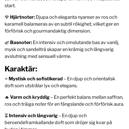
start.
🌹
Hjärtnoter:
Djupa och eleganta nyanser av ros och
karamell balanseras av en subtil rökighet, vilket ger en
förförisk och gourmandaktig dimension.
🌿
Basnoter:
En intensiv och omslutande bas av vanilj,
mysk och sandelträ skapar en krämig och långvarig
avslutning med sensuell värme.
Karaktär:
⭐
Mystisk och sofistikerad
– En djup och orientalisk
doft som utstrålar lyx och elegans.
🔥
Varm och kryddig
– En perfekt balans mellan saffran,
ros och träiga noter för en fängslande och förförisk aura.
⏳
Intensiv och långvarig
– En djup och
beroendeframkallande doft som dröjer sig kvar på