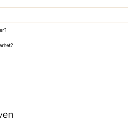
er?
arhet?
ven