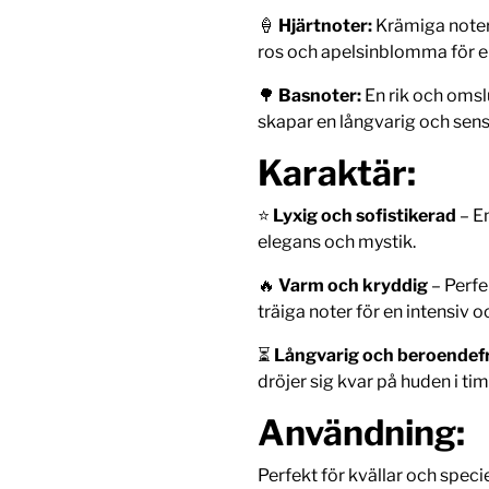
🍦
Hjärtnoter:
Krämiga noter
ros och apelsinblomma för e
🌳
Basnoter:
En rik och omsl
skapar en långvarig och sens
Karaktär:
⭐
Lyxig och sofistikerad
– En
elegans och mystik.
🔥
Varm och kryddig
– Perfe
träiga noter för en intensiv o
⏳
Långvarig och beroendef
dröjer sig kvar på huden i ti
Användning:
Perfekt för kvällar och speciel