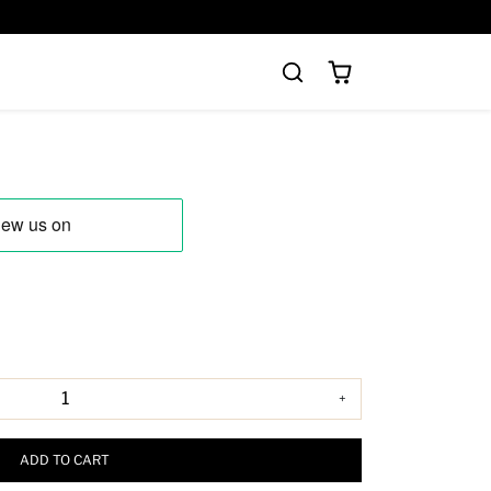
+
ADD TO CART