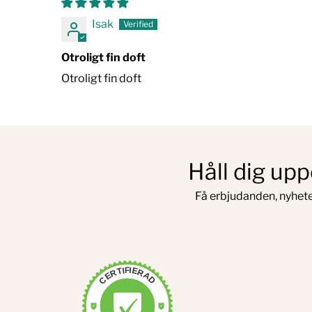
Isak
Otroligt fin doft
Otroligt fin doft
Håll dig up
Få erbjudanden, nyhete
CERTIFIERAD
VERIFIERAD