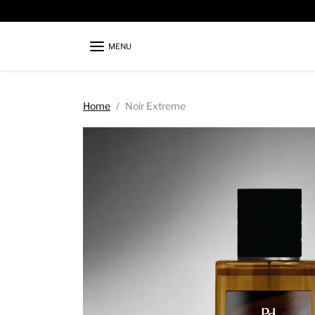
Skip to content
MENU
Skip to product information
Home
Noir Extreme