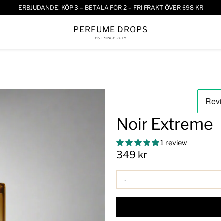
ERBJUDANDE! KÖP 3 – BETALA FÖR 2 – FRI FRAKT ÖVER 698 KR
PERFUME DROPS
EST. SINCE 2015
Noir Extreme
1 review
349 kr
-