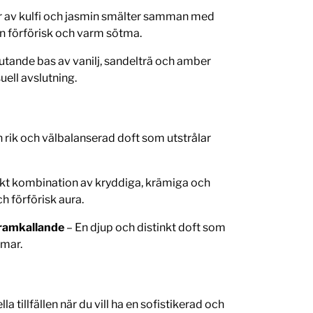
 av kulfi och jasmin smälter samman med
n förförisk och varm sötma.
utande bas av vanilj, sandelträ och amber
uell avslutning.
 rik och välbalanserad doft som utstrålar
kt kombination av kryddiga, krämiga och
ch förförisk aura.
ramkallande
– En djup och distinkt doft som
mmar.
la tillfällen när du vill ha en sofistikerad och