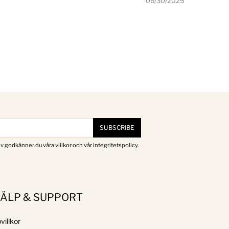
06/30/2025
SUBSCRIBE
v godkänner du våra villkor och vår integritetspolicy.
JÄLP & SUPPORT
villkor