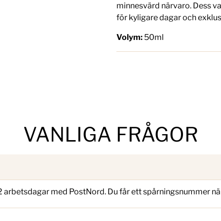
minnesvärd närvaro. Dess var
för kyligare dagar och exkl
Volym:
50ml
VANLIGA FRÅGOR
–2 arbetsdagar med PostNord. Du får ett spårningsnummer när 