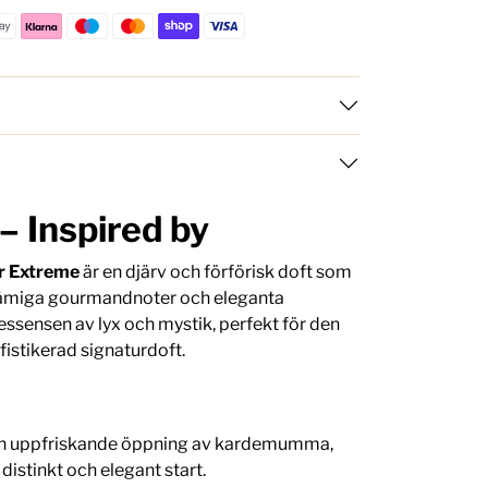
– Inspired by
r Extreme
är en djärv och förförisk doft som
krämiga gourmandnoter och eleganta
essensen av lyx och mystik, perfekt för den
ofistikerad signaturdoft.
ch uppfriskande öppning av kardemumma,
istinkt och elegant start.