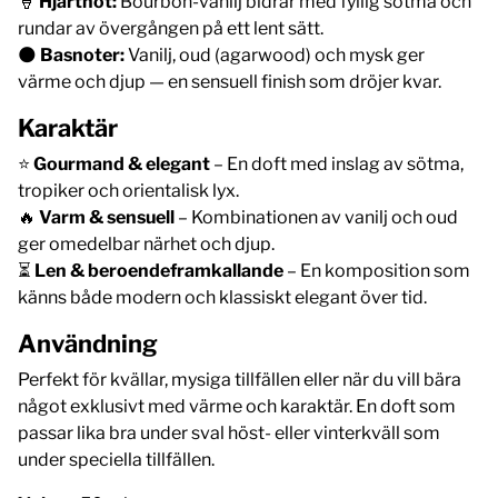
🍦
Hjärtnot:
Bourbon-vanilj bidrar med fyllig sötma och
rundar av övergången på ett lent sätt.
🌑
Basnoter:
Vanilj, oud (agarwood) och mysk ger
värme och djup — en sensuell finish som dröjer kvar.
Karaktär
⭐
Gourmand & elegant
– En doft med inslag av sötma,
tropiker och orientalisk lyx.
🔥
Varm & sensuell
– Kombinationen av vanilj och oud
ger omedelbar närhet och djup.
⏳
Len & beroendeframkallande
– En komposition som
känns både modern och klassiskt elegant över tid.
Användning
Perfekt för kvällar, mysiga tillfällen eller när du vill bära
något exklusivt med värme och karaktär. En doft som
passar lika bra under sval höst- eller vinterkväll som
under speciella tillfällen.