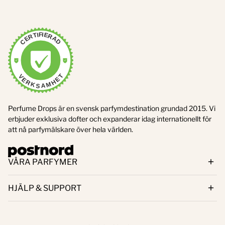
CERTIFIERAD
VERIFIERAD
VERKSAMHET
8/7/2026
Perfume Drops är en svensk parfymdestination grundad 2015. Vi
erbjuder exklusiva dofter och expanderar idag internationellt för
att nå parfymälskare över hela världen.
VÅRA PARFYMER
HJÄLP & SUPPORT