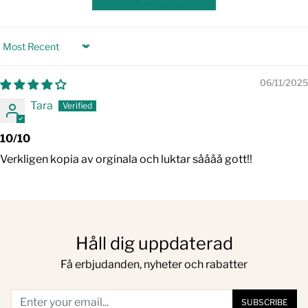
Sort by
06/11/2025
Tara
10/10
Verkligen kopia av orginala och luktar såååå gott!!
Håll dig uppdaterad
Få erbjudanden, nyheter och rabatter
SUBSCRIBE