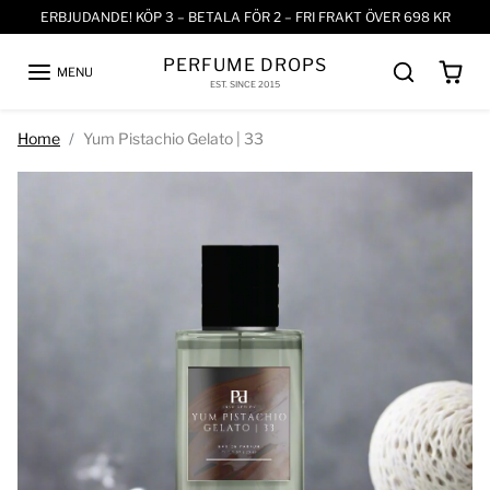
Skip to content
ERBJUDANDE! KÖP 3 – BETALA FÖR 2 – FRI FRAKT ÖVER 698 KR
PERFUME DROPS
MENU
EST. SINCE 2015
Skip to product information
Home
Yum Pistachio Gelato | 33