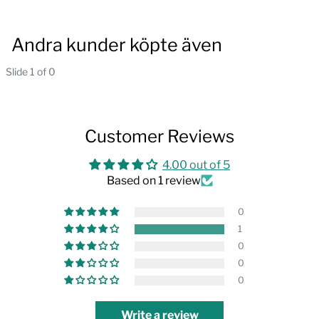
Andra kunder köpte även
Slide 1 of 0
Customer Reviews
4.00 out of 5
Based on 1 review
0
1
0
0
0
Write a review