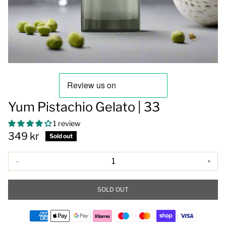
Yum Pistachio Gelato | 33
1 review
349 kr
Sold out
-
+
SOLD OUT