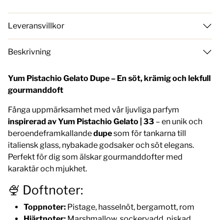
Leveransvillkor
Beskrivning
Yum Pistachio Gelato Dupe – En söt, krämig och lekfull
gourmanddoft
Fånga uppmärksamhet med vår ljuvliga parfym
inspirerad av Yum Pistachio Gelato | 33
– en unik och
beroendeframkallande
dupe
som för tankarna till
italiensk glass, nybakade godsaker och söt elegans.
Perfekt för dig som älskar gourmanddofter med
karaktär och mjukhet.
🍨 Doftnoter:
Toppnoter:
Pistage, hasselnöt, bergamott, rom
Hjärtnoter:
Marshmallow, sockervadd, piskad