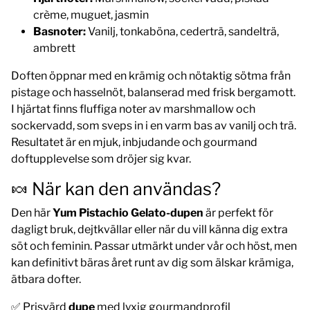
crème, muguet, jasmin
Basnoter:
Vanilj, tonkaböna, cederträ, sandelträ,
ambrett
Doften öppnar med en krämig och nötaktig sötma från
pistage och hasselnöt, balanserad med frisk bergamott.
I hjärtat finns fluffiga noter av marshmallow och
sockervadd, som sveps in i en varm bas av vanilj och trä.
Resultatet är en mjuk, inbjudande och gourmand
doftupplevelse som dröjer sig kvar.
🍬 När kan den användas?
Den här
Yum Pistachio Gelato-dupen
är perfekt för
dagligt bruk, dejtkvällar eller när du vill känna dig extra
söt och feminin. Passar utmärkt under vår och höst, men
kan definitivt bäras året runt av dig som älskar krämiga,
ätbara dofter.
✅ Prisvärd
dupe
med lyxig gourmandprofil